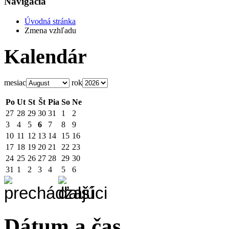
Navigácia
Úvodná stránka
Zmena vzhľadu
Kalendár
mesiac
rok
Po
Ut
St
Št
Pia
So
Ne
27
28
29
30
31
1
2
3
4
5
6
7
8
9
10
11
12
13
14
15
16
17
18
19
20
21
22
23
24
25
26
27
28
29
30
31
1
2
3
4
5
6
Dátum a čas