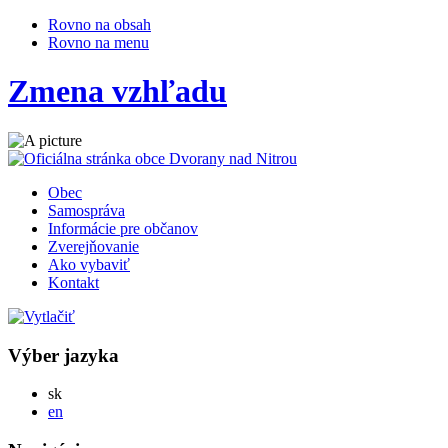
Rovno na obsah
Rovno na menu
Zmena vzhľadu
Obec
Samospráva
Informácie pre občanov
Zverejňovanie
Ako vybaviť
Kontakt
Výber jazyka
Slovensky
sk
English
en