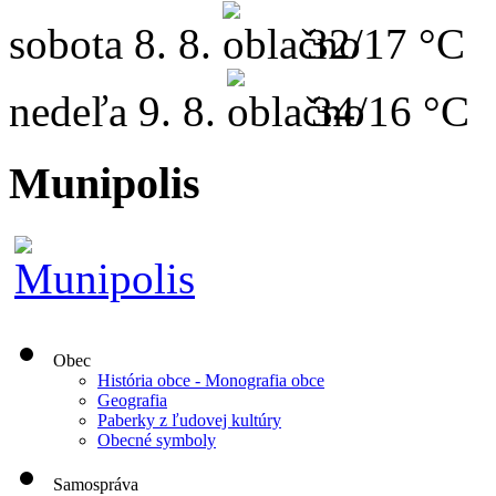
sobota
8. 8.
32/17 °C
nedeľa
9. 8.
34/16 °C
Munipolis
Obec
História obce - Monografia obce
Geografia
Paberky z ľudovej kultúry
Obecné symboly
Samospráva