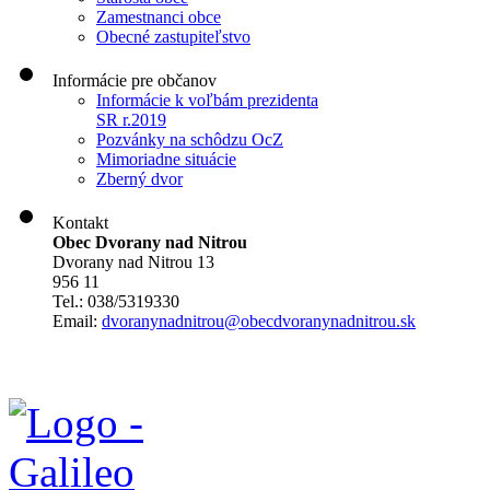
Zamestnanci obce
Obecné zastupiteľstvo
Informácie pre občanov
Informácie k voľbám prezidenta
SR r.2019
Pozvánky na schôdzu OcZ
Mimoriadne situácie
Zberný dvor
Kontakt
Obec Dvorany nad Nitrou
Dvorany nad Nitrou 13
956 11
Tel.: 038/5319330
Email:
dvoranynadnitrou@obecdvoranynadnitrou.sk