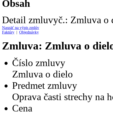
Obsah
Detail zmluvy
č.:
Zmluva o 
Naspäť na výpis zmlúv
Faktúry
|
Objednávky
Zmluva: Zmluva o diel
Číslo zmluvy
Zmluva o dielo
Predmet zmluvy
Oprava časti strechy na h
Cena