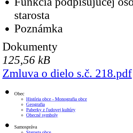
Funkcia podpisujúcej os
starosta
Poznámka
Dokumenty
125,56 kB
Zmluva o dielo s.č. 218.pdf
Obec
História obce - Monografia obce
Geografia
Paberky z ľudovej kultúry
Obecné symboly
Samospráva
Starosta obce