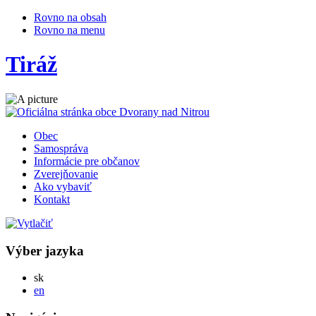
Rovno na obsah
Rovno na menu
Tiráž
Obec
Samospráva
Informácie pre občanov
Zverejňovanie
Ako vybaviť
Kontakt
Výber jazyka
Slovensky
sk
English
en