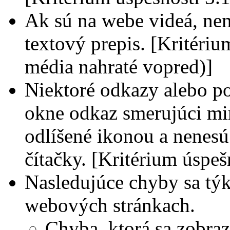
Ak sú na webe videá, nem
textový prepis. [Kritériu
média nahraté vopred)]
Niektoré odkazy alebo p
okne odkaz smerujúci mi
odlíšené ikonou a nenesú
čítačky. [Kritérium úspeš
Nasledujúce chyby sa tý
webových stránkach.
Chyba, ktorá sa zobraz