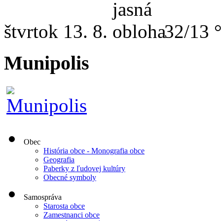
štvrtok
13. 8.
32/13 
Munipolis
Obec
História obce - Monografia obce
Geografia
Paberky z ľudovej kultúry
Obecné symboly
Samospráva
Starosta obce
Zamestnanci obce