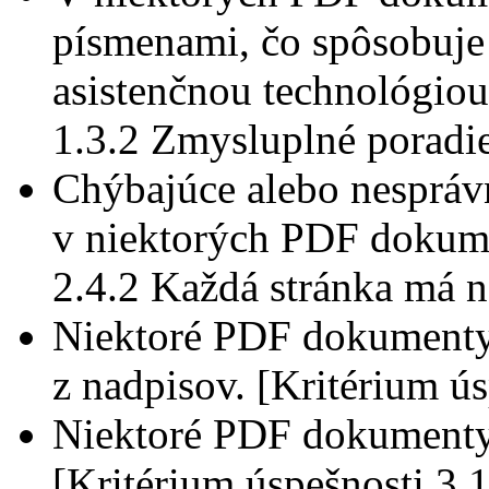
písmenami, čo spôsobuje 
asistenčnou technológiou
1.3.2 Zmysluplné poradi
Chýbajúce alebo nespráv
v niektorých PDF dokume
2.4.2 Každá stránka má 
Niektoré PDF dokumenty
z nadpisov. [Kritérium ú
Niektoré PDF dokumenty
[Kritérium úspešnosti 3.1