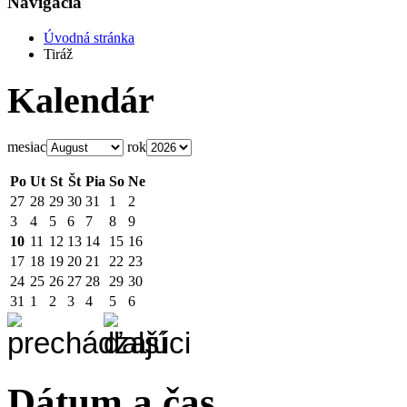
Navigácia
Úvodná stránka
Tiráž
Kalendár
mesiac
rok
Po
Ut
St
Št
Pia
So
Ne
27
28
29
30
31
1
2
3
4
5
6
7
8
9
10
11
12
13
14
15
16
17
18
19
20
21
22
23
24
25
26
27
28
29
30
31
1
2
3
4
5
6
Dátum a čas