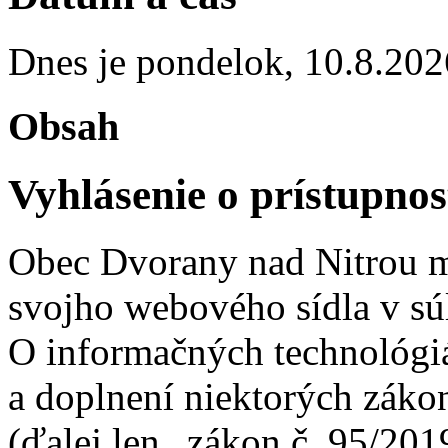
Dnes je
pondelok
,
10.8.202
Obsah
Vyhlásenie o prístupnos
Obec Dvorany nad Nitrou m
svojho webového sídla v sú
O informačných technológiá
a doplnení niektorých záko
(ďalej len „zákon č. 95/201