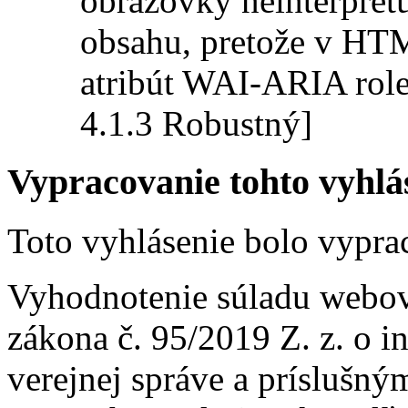
obrazovky neinterpret
obsahu, pretože v HT
atribút WAI-ARIA role=
4.1.3 Robustný]
Vypracovanie tohto vyhlás
Toto vyhlásenie bolo vypra
Vyhodnotenie súladu webov
zákona č. 95/2019 Z. z. o 
verejnej správe a príslušn