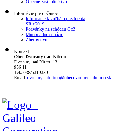
Obecné zastupiteľstvo
Informácie pre občanov
Informácie k voľbám prezidenta
SR r.2019
Pozvánky na schôdzu OcZ
Mimoriadne situácie
Zberný dvor
Kontakt
Obec Dvorany nad Nitrou
Dvorany nad Nitrou 13
956 11
Tel.: 038/5319330
Email:
dvoranynadnitrou@obecdvoranynadnitrou.sk