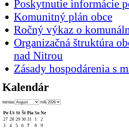
Poskytnutie informácie p
Komunitný plán obce
Ročný výkaz o komunál
Organizačná štruktúra o
nad Nitrou
Zásady hospodárenia s m
Kalendár
mesiac
rok
Po
Ut
St
Št
Pia
So
Ne
27
28
29
30
31
1
2
3
4
5
6
7
8
9