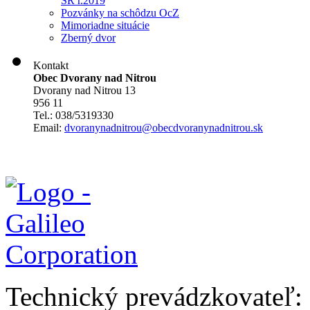
SR r.2019
Pozvánky na schôdzu OcZ
Mimoriadne situácie
Zberný dvor
Kontakt
Obec Dvorany nad Nitrou
Dvorany nad Nitrou 13
956 11
Tel.: 038/5319330
Email:
dvoranynadnitrou@obecdvoranynadnitrou.sk
Technický prevádzkovateľ: