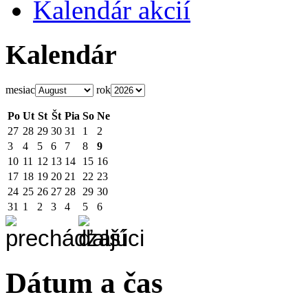
Kalendár akcií
Kalendár
mesiac
rok
Po
Ut
St
Št
Pia
So
Ne
27
28
29
30
31
1
2
3
4
5
6
7
8
9
10
11
12
13
14
15
16
17
18
19
20
21
22
23
24
25
26
27
28
29
30
31
1
2
3
4
5
6
Dátum a čas