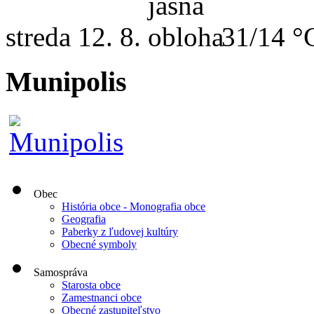
streda
12. 8.
31/14 °
Munipolis
Obec
História obce - Monografia obce
Geografia
Paberky z ľudovej kultúry
Obecné symboly
Samospráva
Starosta obce
Zamestnanci obce
Obecné zastupiteľstvo