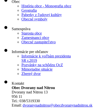
Obec
História obce - Monografia obce
Geografia
Paberky z ľudovej kultúry
Obecné symboly
Samospráva
Starosta obce
Zamestnanci obce
Obecné zastupiteľstvo
Informácie pre občanov
Informácie k voľbám prezidenta
SR r.2019
Pozvánky na schôdzu OcZ
Mimoriadne situácie
Zberný dvor
Kontakt
Obec Dvorany nad Nitrou
Dvorany nad Nitrou 13
956 11
Tel.: 038/5319330
Email:
dvoranynadnitrou@obecdvoranynadnitrou.sk