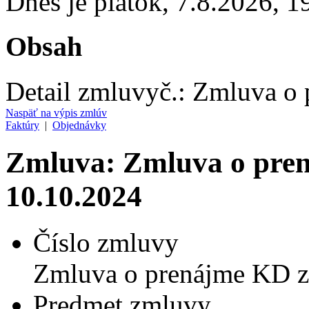
Dnes je
piatok
,
7.8.2026
,
1
Obsah
Detail zmluvy
č.:
Zmluva o 
Naspäť na výpis zmlúv
Faktúry
|
Objednávky
Zmluva: Zmluva o pren
10.10.2024
Číslo zmluvy
Zmluva o prenájme KD z
Predmet zmluvy