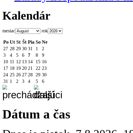
Kalendár
mesiac
rok
Po
Ut
St
Št
Pia
So
Ne
27
28
29
30
31
1
2
3
4
5
6
7
8
9
10
11
12
13
14
15
16
17
18
19
20
21
22
23
24
25
26
27
28
29
30
31
1
2
3
4
5
6
Dátum a čas